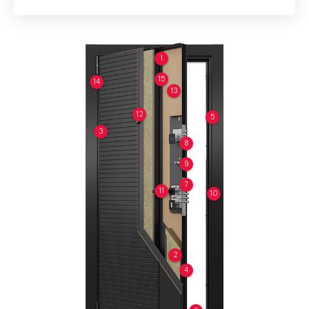
1
15
14
13
12
5
3
8
9
7
11
10
2
4