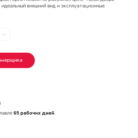
 идеальный внешний вид и эксплуатационные
амерщика
й
славле
.
65 рабочих дней