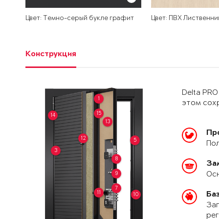
Цвет: Темно-серый букле графит
Цвет: ПВХ Лиственни
Конструкция
Delta PRO
1
этом сохр
15
14
13
Пр
12
5
Пол
3
8
За
Осн
9
7
11
Ба
10
Зап
рег