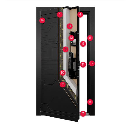
1
4
14
8
13
5
9
3
12
11
10
2
6
7