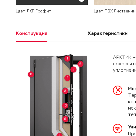
Цвет: ЛКП Графит
Цвет: ПВХ Лиственни
Конструкция
Характеристики
АРКТИК –
1
сохранять
6
2
уплотнени
11
5
Ин
8
Тер
кон
10
иск
теп
9
Ун
Про
4