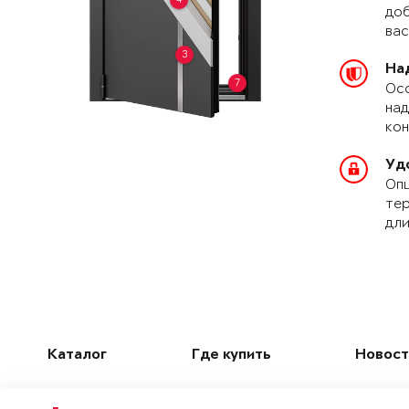
доб
вас
3
На
7
Осо
над
кон
Уд
Опц
тер
дли
Каталог
Где купить
Новост