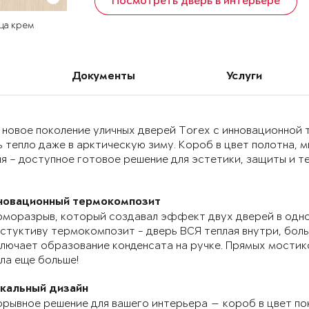
Посмотреть дверь в интерьере
ца крем
Документы
Услуги
 новое поколение уличных дверей Torex с инновационно
 тепло даже в арктическую зиму. Короб в цвет полотна, 
я – доступное готовое решение для эстетики, защиты и т
новационный термокомпозит
моразрыв, который создавал эффект двух дверей в одно
стуктиву термокомпозит - дверь ВСЯ теплая внутри, бол
лючает образование конденсата на ручке. Прямых мостик
ла еще больше!
икальный дизайн
рывное решение для вашего интерьера — короб в цвет по