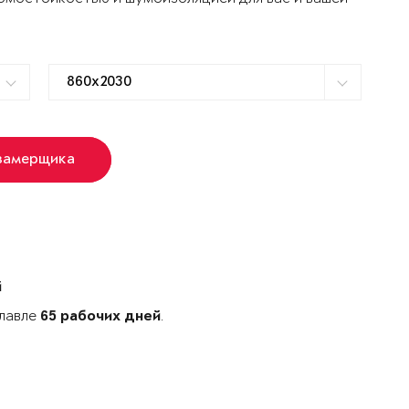
замерщика
й
славле
.
65 рабочих дней