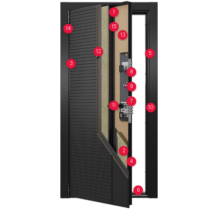
1
15
14
13
12
5
3
8
9
7
11
10
2
4
6