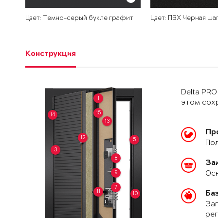
Цвет: Темно-серый букле графит
Цвет: ПВХ Черная ша
Конструкция
Delta PRO
1
этом сохр
15
14
13
Пр
12
5
Пол
3
8
За
Осн
9
7
11
Ба
10
Зап
рег